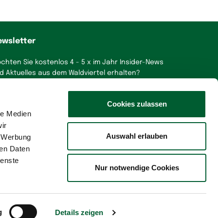
ewsletter
chten Sie kostenlos 4 - 5 x im Jahr Insider-News
d Aktuelles aus dem Waldviertel erhalten?
a, gerne!
Cookies zulassen
le Medien
ir
Auswahl erlauben
, Werbung
ren Daten
ienste
Nur notwendige Cookies
e Initiative von
Hier unterstützt
g
Details zeigen