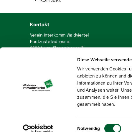
Kontakt
Kontakt
Verein Interkomm Waldviertel
Postzustelladresse:
3580 Horn, Florianigasse 7
Diese Webseite verwende
+43 664 230 58 70
office
@
wohnen-im-waldviertel.at
Wir verwenden Cookies, um
anbieten zu können und di
Informationen zu Ihrer Ve
und Analysen weiter. Unse
zusammen, die Sie ihnen b
gesammelt haben.
Impressum
Sitemap
Datenschutz
Cookie-Ein
Einwilligungsauswahl
Notwendig