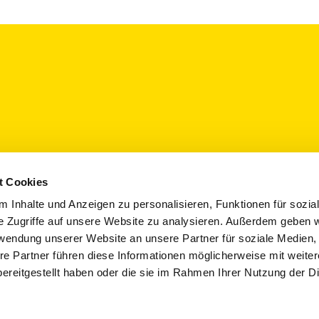
n
t Cookies
Abonnieren Sie den "Wohne
 Inhalte und Anzeigen zu personalisieren, Funktionen für sozia
ekt
Newsletter und erhalten Sie
e Zugriffe auf unsere Website zu analysieren. Außerdem geben w
- 5x im Jahr direkt in Ihr di
rwendung unserer Website an unsere Partner für soziale Medien
sind Sie immer gut informie
re Partner führen diese Informationen möglicherweise mit weite
ereitgestellt haben oder die sie im Rahmen Ihrer Nutzung der D
Jetzt anmelden