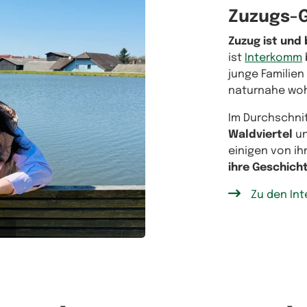
Zuzugs-
Zuzug ist und 
ist
Interkomm
junge Familien
naturnahe woh
Im Durchschni
Waldviertel
un
einigen von ih
ihre Geschich
Zu den Int