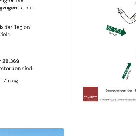
zogen
. Der
egzügen
ist mit
lb
der Region
viele
ur
29.369
rstorben
sind.
ch Zuzug