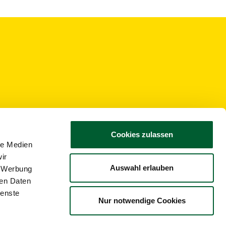
Cookies zulassen
n im Waldviertel"
le Medien
 alle Neuigkeiten 4
ir
gitales Postfach. So
Auswahl erlauben
, Werbung
rt.
ren Daten
ienste
Nur notwendige Cookies