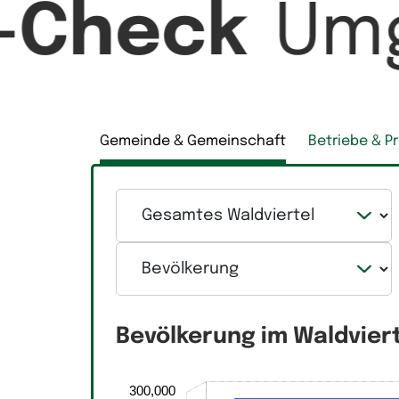
-Check
Um
Gemeinde & Gemeinschaft
Betriebe & P
Gemeinde
Kategorie
Bevölkerung im Waldvier
300,000