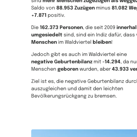
sind
mehr Menschen zugezogen als wegge
Saldo von
88.953 Zuzügen
minus
81.082 W
+7.871
positiv.
Die
162.373 Personen
, die seit 2009
innerha
umgesiedelt
sind, sind ein Indiz dafür, dass 
Menschen
im Waldviertel
bleiben
!
Jedoch gibt es auch im Waldviertel eine
negative Geburtenbilanz
mit
-14.294
, da n
Menschen
geboren
wurden, aber
43.933 ve
Ziel ist es, die negative Geburtenbilanz dur
auszugleichen und damit den leichten
Bevölkerungsrückgang zu bremsen.