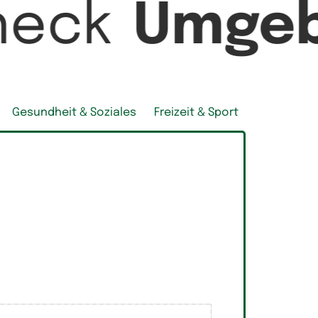
heck
Umgeb
Gesundheit & Soziales
Freizeit & Sport