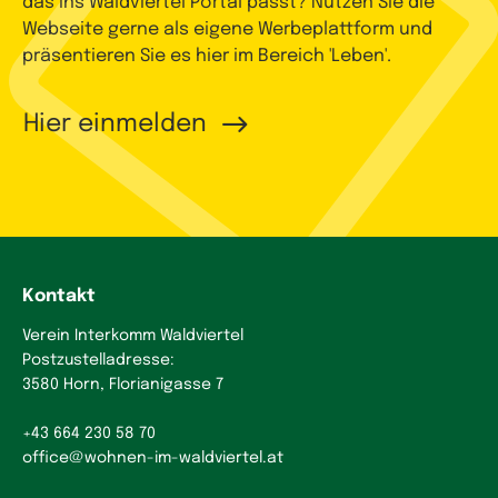
das ins Waldviertel Portal passt? Nutzen Sie die
Webseite gerne als eigene Werbeplattform und
präsentieren Sie es hier im Bereich 'Leben'.
Hier einmelden
Kontakt
Verein Interkomm Waldviertel
Postzustelladresse:
3580 Horn, Florianigasse 7
+43 664 230 58 70
office
@
wohnen-im-waldviertel.at