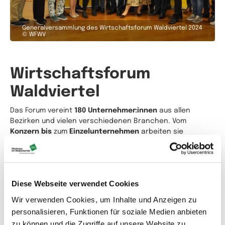
Generalversammlung des Wirtschaftsforum Waldviertel 2024
© WFWV
Wirtschaftsforum
Waldviertel
Das Forum vereint
180 Unternehmer:innen
aus allen
Bezirken und vielen verschiedenen Branchen. Vom
Konzern bis
zum
Einzelunternehmen
arbeiten sie
zusammen, um der Wirtschaft eine starke Stimme zu
geben.
Rund
9.500 Arbeitsplätze
werden durch diese Firmen
gesichert
. Darüber hinaus veranstaltet der Verein auch
Diese Webseite verwendet Cookies
die jährliche
Jobmesse
in der Region, um weitere
Wir verwenden Cookies, um Inhalte und Anzeigen zu
Mitarbeiter:innen zu finden.
personalisieren, Funktionen für soziale Medien anbieten
Alle engagierten, erfolgreichen Waldviertler
zu können und die Zugriffe auf unsere Website zu