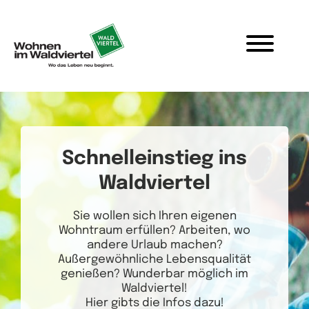
Wohnen, Arbeiten und Lebe
Zum Inhalt springen
Schnelleinstieg ins
Waldviertel
Sie wollen sich Ihren eigenen
Wohntraum erfüllen? Arbeiten, wo
andere Urlaub machen?
Außergewöhnliche Lebensqualität
genießen? Wunderbar möglich im
Waldviertel!
Hier gibts die Infos dazu!