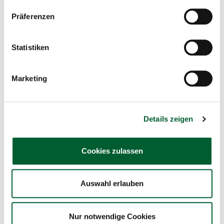
Präferenzen
Neue Immobilien im
Waldviertel
Statistiken
Marketing
Details zeigen
Cookies zulassen
Auswahl erlauben
Nur notwendige Cookies
€ 265.000
731m²