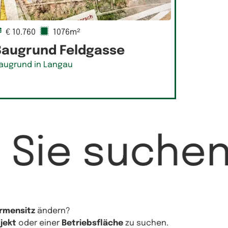
€ 10.760
1076m²
Baugrund Feldgasse
augrund in Langau
Sie suche
irmensitz
ändern?
jekt
oder einer
Betriebsfläche
zu suchen.