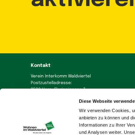
Kontakt
Verein Interkomm Waldviertel
Postzustelladresse:
3580 Horn, Florianigasse 7
Diese Webseite verwende
+43 664 230 58 70
office
@
wohnen-im-waldviertel.at
Wir verwenden Cookies, um
anbieten zu können und di
Informationen zu Ihrer Ve
und Analysen weiter. Unse