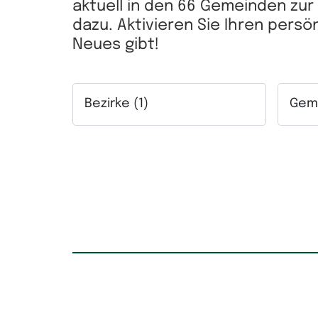
aktuell in den 66 Gemeinden zu
dazu. Aktivieren Sie Ihren pers
Neues gibt!
Bezirke (1)
Geme
Auswahlfeld Bezirke. Mehrfachauswahl mögl
Auswah
Kaufpreis
Mietpr