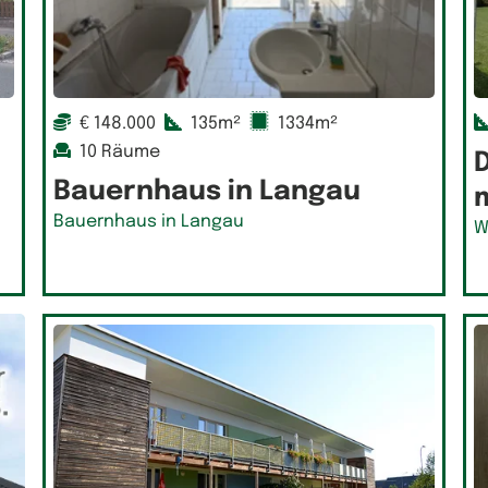
€ 148.000
135m²
1334m²
10 Räume
Bauernhaus in Langau
m
Bauernhaus in Langau
W