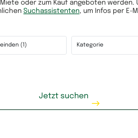
r Miete oder zum Kauf angeboten werden.
önlichen
Suchassistenten
, um Infos per E-
inden (1)
Kategorie
ich.
lfeld Gemeinden. Mehrfachauswahl möglich.
Auswahlfeld Kategorie. Me
eis
Wohnfläche
Jetzt suchen