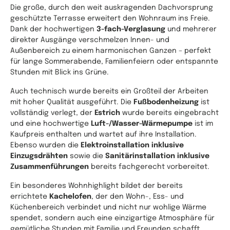
Die große, durch den weit auskragenden Dachvorsprung
geschützte Terrasse erweitert den Wohnraum ins Freie.
Dank der hochwertigen
3-fach-Verglasung
und mehrerer
direkter Ausgänge verschmelzen Innen- und
Außenbereich zu einem harmonischen Ganzen – perfekt
für lange Sommerabende, Familienfeiern oder entspannte
Stunden mit Blick ins Grüne.
Auch technisch wurde bereits ein Großteil der Arbeiten
mit hoher Qualität ausgeführt. Die
Fußbodenheizung
ist
vollständig verlegt, der
Estrich
wurde bereits eingebracht
und eine hochwertige
Luft-/Wasser-Wärmepumpe
ist im
Kaufpreis enthalten und wartet auf ihre Installation.
Ebenso wurden die
Elektroinstallation inklusive
Einzugsdrähten
sowie die
Sanitärinstallation inklusive
Zusammenführungen
bereits fachgerecht vorbereitet.
Ein besonderes Wohnhighlight bildet der bereits
errichtete
Kachelofen
, der den Wohn-, Ess- und
Küchenbereich verbindet und nicht nur wohlige Wärme
spendet, sondern auch eine einzigartige Atmosphäre für
gemütliche Stunden mit Familie und Freunden schafft.