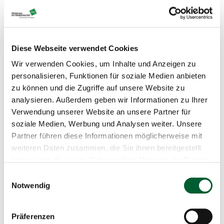
Doppelgarage mit Hörmann Tor (5,5 x 2,5 m) und
elektrischem Antrieb
Lagerraum
Technikraum
Diese Webseite verwendet Cookies
ZUSATZINFORMATIONEN:
Wir verwenden Cookies, um Inhalte und Anzeigen zu
personalisieren, Funktionen für soziale Medien anbieten
Technik:
zu können und die Zugriffe auf unsere Website zu
Zentralheizung - Vaillant Luft-Wasser-Wärmepumpe
analysieren. Außerdem geben wir Informationen zu Ihrer
aroTHERM VWL125/5 AS (noch nicht installiert)
Verwendung unserer Website an unsere Partner für
Kachelofen (von Küche beheizbar) ausgelegt auf
soziale Medien, Werbung und Analysen weiter. Unsere
Küche, Wohn- und Esszimmer
Partner führen diese Informationen möglicherweise mit
Installationsvorbereitung für PV- oder Solaranlage
weiteren Daten zusammen, die Sie ihnen bereitgestellt
Offene Fertigstellungsarbeiten:
haben oder die sie im Rahmen Ihrer Nutzung der Dienste
gesammelt haben.
Einwilligungsauswahl
Innenbereich
Notwendig
Elektroinstallation komplettieren
Luft-Wasser-Wärmepumpe installieren
Abgehängte Decken
Präferenzen