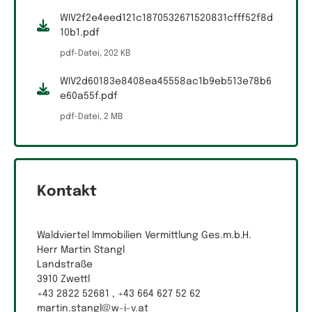
WIV2f2e4eed121c1870532671520831cfff52f8d
10b1.pdf
pdf-Datei, 202 KB
WIV2d60183e8408ea45558ac1b9eb513e78b6
e60a55f.pdf
pdf-Datei, 2 MB
Kontakt
Waldviertel Immobilien Vermittlung Ges.m.b.H.
Herr Martin Stangl
Landstraße
3910 Zwettl
+43 2822 52681 , +43 664 627 52 62
martin.stangl@w-i-v.at