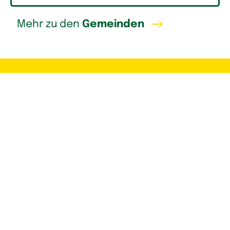
Mehr zu den
Gemeinden
Suchagent aktivieren
Heute noch nichts für Sie dabei? Um in den
nächsten Tagen per E-Mail benachrichtigt zu
werden, wenn es neue Immobilien oder Baugründe
gibt, die Ihren Wünschen entsprechen, aktivieren
Sie gerne Ihren Suchagenten.
Jetzt registrieren