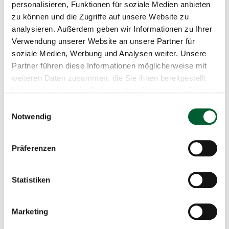
personalisieren, Funktionen für soziale Medien anbieten
Zum Verkauf gelangt ein
großzügiges, ca. 2.300 m²
zu können und die Zugriffe auf unsere Website zu
großes Baugrundstück
mit bereits bestehendem
analysieren. Außerdem geben wir Informationen zu Ihrer
Kellerrohbau.
Verwendung unserer Website an unsere Partner für
soziale Medien, Werbung und Analysen weiter. Unsere
Sämtliche Anschlüsse
sind vorhanden,
die
Aufschließungskosten
wurden bereits
bezahlt
.
Partner führen diese Informationen möglicherweise mit
weiteren Daten zusammen, die Sie ihnen bereitgestellt
Im Kaufpreis sind zudem die Ziegel für den Bau des
haben oder die sie im Rahmen Ihrer Nutzung der Dienste
geplanten Hauses inkludiert.
gesammelt haben.
Einwilligungsauswahl
Weiters besteht die Möglichkeit, den Einreichplan für das
Notwendig
Bauvorhaben kostenlos zu übernehmen.
Die
ruhige Lage
sowie die
Nähe zur Bezirkshauptstadt
Präferenzen
Gmünd
runden dieses attraktive Angebot ab.
Statistiken
Marketing
Verfügbarkeit:
Kauf