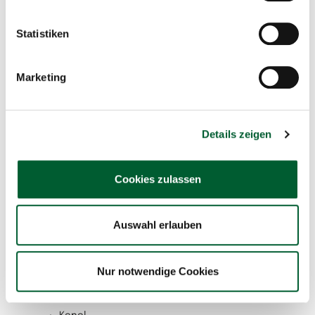
Statistiken
Verfügbarkeit:
Kauf
Teilbar:
Nein
Marketing
Bebauungsplan:
Ja
Bauklasse:
I + II
Aufschließungsabgabe erbracht:
Nein
Details zeigen
Grundfläche:
773,00 m²
Lage:
Siedlungsgebiet
Widmung:
BW Bauland Wohngebiet
Cookies zulassen
Anmerkung zur Widmung:
Teilbebauungsplan
vorhanden
Auswahl erlauben
Ausstattung:
Nur notwendige Cookies
Trinkwasser
Strom