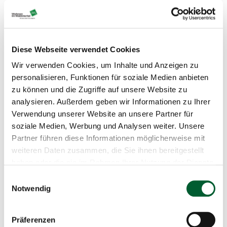
Interesse?
Diese Webseite verwendet Cookies
Merken
Wir verwenden Cookies, um Inhalte und Anzeigen zu
personalisieren, Funktionen für soziale Medien anbieten
Drucken
zu können und die Zugriffe auf unsere Website zu
Teilen
analysieren. Außerdem geben wir Informationen zu Ihrer
Verwendung unserer Website an unsere Partner für
Suchassistent aktivieren
soziale Medien, Werbung und Analysen weiter. Unsere
Partner führen diese Informationen möglicherweise mit
weiteren Daten zusammen, die Sie ihnen bereitgestellt
haben oder die sie im Rahmen Ihrer Nutzung der Dienste
Beschreibung
gesammelt haben.
Einwilligungsauswahl
Baubeginn innerhalb von 3 Jahren
Notwendig
Begründung des Hauptwohnsitzes
Präferenzen
Kaufpreis + Vermessungspauschale auf Anfrage