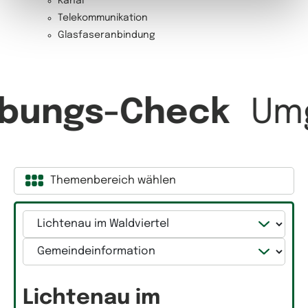
Kanal
Telekommunikation
Glasfaseranbindung
bungs-Check
Um
Themenbereich wählen
Gemeinde
Kategorie
Lichtenau im