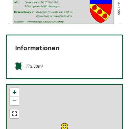
Informationen
773,00m²
+
−