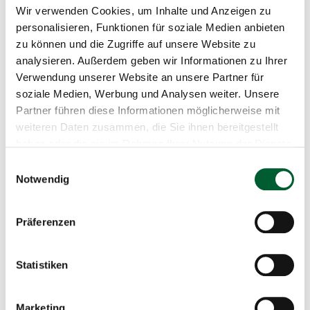
Wir verwenden Cookies, um Inhalte und Anzeigen zu
personalisieren, Funktionen für soziale Medien anbieten
zu können und die Zugriffe auf unsere Website zu
Beschreibung
analysieren. Außerdem geben wir Informationen zu Ihrer
Verwendung unserer Website an unsere Partner für
Baubeginn innerhalb von 3 Jahren
soziale Medien, Werbung und Analysen weiter. Unsere
Begründung des Hauptwohnsitzes
Partner führen diese Informationen möglicherweise mit
weiteren Daten zusammen, die Sie ihnen bereitgestellt
Kaufpreis + Vermessungspauschale auf Anfrage
haben oder die sie im Rahmen Ihrer Nutzung der Dienste
gesammelt haben.
Einwilligungsauswahl
Notwendig
Verfügbarkeit:
Kauf
Teilbar:
Nein
Bebauungsplan:
Ja
Präferenzen
Bauklasse:
I + II
Aufschließungsabgabe erbracht:
Nein
Statistiken
Grundfläche:
844,00 m²
Lage:
Siedlungsgebiet
Widmung:
BW Bauland Wohngebiet
Marketing