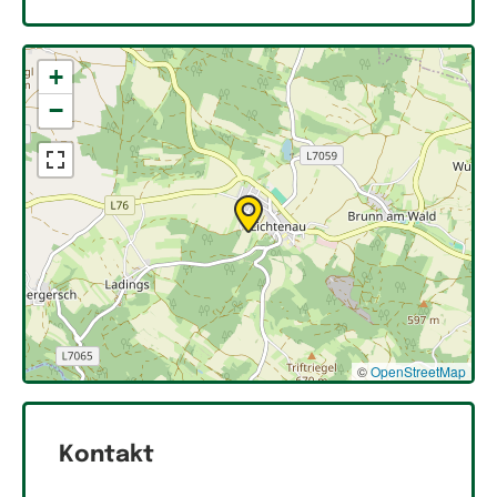
+
−
©
OpenStreetMap
Kontakt