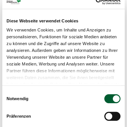
Teilen
Suchassistent aktivieren
Diese Webseite verwendet Cookies
Wir verwenden Cookies, um Inhalte und Anzeigen zu
personalisieren, Funktionen für soziale Medien anbieten
Beschreibung
zu können und die Zugriffe auf unsere Website zu
analysieren. Außerdem geben wir Informationen zu Ihrer
Tolle Bauplätze am Sonnenplatz in Großschönau!
Verwendung unserer Website an unsere Partner für
Idyllischer Anger mit Badeteich, Grillplatz und
soziale Medien, Werbung und Analysen weiter. Unsere
Sitzgelegenheiten laden zum Verweilen ein!
Partner führen diese Informationen möglicherweise mit
weiteren Daten zusammen, die Sie ihnen bereitgestellt
Kurze Fußwege: Kindergarten, Tagesbetreuung,
haben oder die sie im Rahmen Ihrer Nutzung der Dienste
Volksschule, Gesundheitshaus, Kaufhaus, Bankomat, Post,
Spielplätze
gesammelt haben.
Einwilligungsauswahl
Notwendig
Verfügbarkeit:
Kauf
Präferenzen
Teilbar:
Nein
Bebauungsplan:
Nein