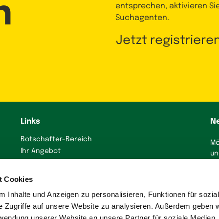
n
entsprechen, aktivieren Si
Suchagenten.
Jetzt registriere
Links
N
Botschafter-Bereich
Mö
Ihr Angebot
un
präsentieren
J
Immobilienanzeige
t Cookies
erstellen
 Inhalte und Anzeigen zu personalisieren, Funktionen für sozia
Presse
e Zugriffe auf unsere Website zu analysieren. Außerdem geben w
rwendung unserer Website an unsere Partner für soziale Medien