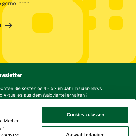
e gerne Ihren
n
ewsletter
chten Sie kostenlos 4 - 5 x im Jahr Insider-News
d Aktuelles aus dem Waldviertel erhalten?
a, gerne!
Cookies zulassen
le Medien
ir
Auswahl erlauben
, Werbung