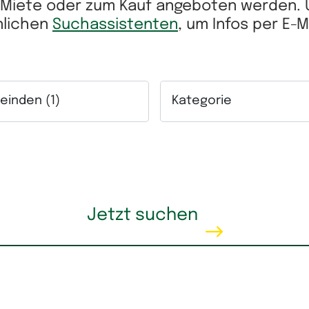
r Miete oder zum Kauf angeboten werden.
önlichen
Suchassistenten
, um Infos per E-
inden (1)
Kategorie
ich.
lfeld Gemeinden. Mehrfachauswahl möglich.
Auswahlfeld Kategorie. Me
eis
Wohnfläche
Jetzt suchen