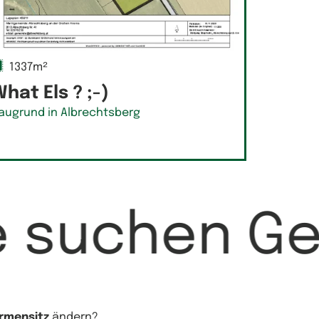
1337m²
hat Els ? ;-)
augrund in Albrechtsberg
e suchen G
irmensitz
ändern?