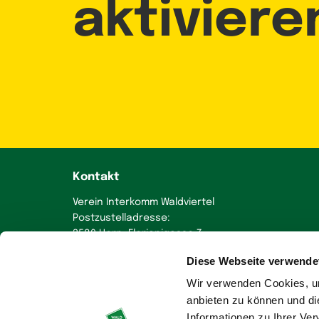
aktiviere
Kontakt
Verein Interkomm Waldviertel
Postzustelladresse:
3580 Horn, Florianigasse 7
Diese Webseite verwende
+43 664 230 58 70
office
@
wohnen-im-waldviertel.at
Wir verwenden Cookies, um
anbieten zu können und di
Informationen zu Ihrer Ve