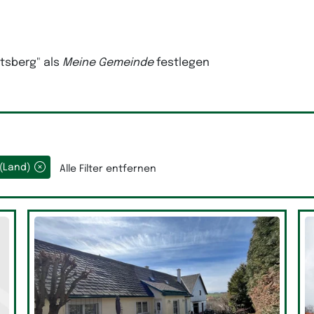
htsberg"
als
Meine Gemeinde
festlegen
s(Land)
Alle Filter entfernen