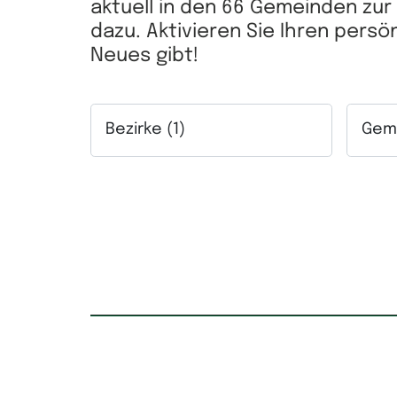
aktuell in den 66 Gemeinden zu
dazu. Aktivieren Sie Ihren pers
Neues gibt!
Bezirke (1)
Geme
Auswahlfeld Bezirke. Mehrfachauswahl mögl
Auswah
Kaufpreis
Mietpr