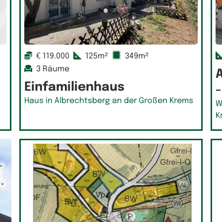
€ 119.000
125m²
349m²
3 Räume
A
Einfamilienhaus
-
Haus in Albrechtsberg an der Großen Krems
W
K