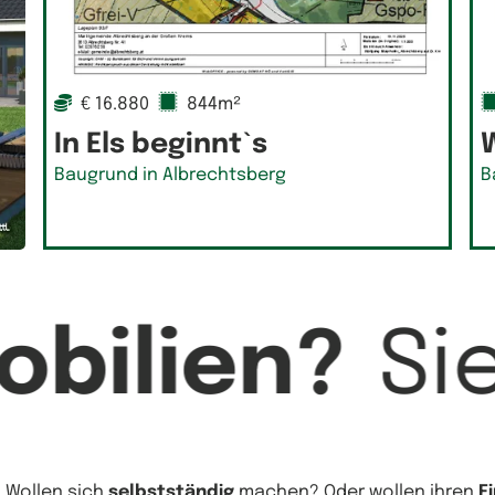
€ 16.880
844m²
In Els beginnt`s
W
Baugrund in Albrechtsberg
B
bilien?
Si
? Wollen sich
selbstständig
machen? Oder wollen ihren
F