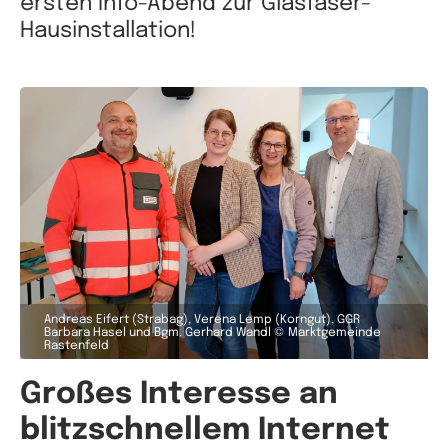
ersten Info-Abend zur Glasfaser-
Hausinstallation!
Andreas Eifert (Strabag), Verena Lemp (Korngut), GGR
Barbara Hasel und Bgm. Gerhard Wandl © Marktgemeinde
Rastenfeld
Großes Interesse an
blitzschnellem Internet