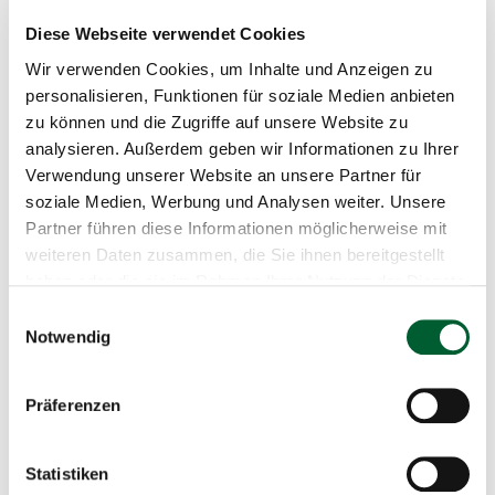
Diese Webseite verwendet Cookies
Wir verwenden Cookies, um Inhalte und Anzeigen zu
personalisieren, Funktionen für soziale Medien anbieten
zu können und die Zugriffe auf unsere Website zu
analysieren. Außerdem geben wir Informationen zu Ihrer
Verwendung unserer Website an unsere Partner für
soziale Medien, Werbung und Analysen weiter. Unsere
Partner führen diese Informationen möglicherweise mit
weiteren Daten zusammen, die Sie ihnen bereitgestellt
haben oder die sie im Rahmen Ihrer Nutzung der Dienste
gesammelt haben.
Einwilligungsauswahl
Notwendig
31.07.2026
| Bauen & Wohnen
| Weitra
Präferenzen
In Weitra sind Sie willkommen
Statistiken