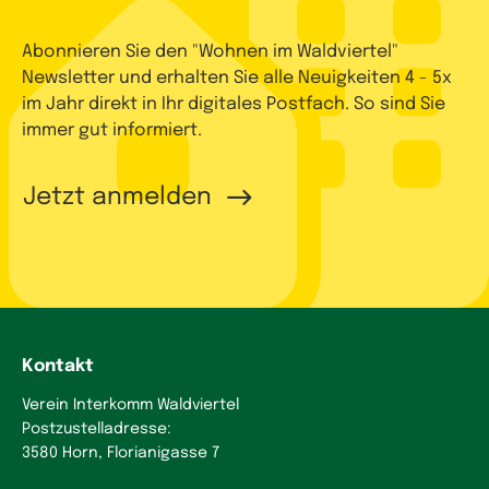
Abonnieren Sie den "Wohnen im Waldviertel"
Newsletter und erhalten Sie alle Neuigkeiten 4 - 5x
im Jahr direkt in Ihr digitales Postfach. So sind Sie
immer gut informiert.
Jetzt anmelden
Kontakt
Verein Interkomm Waldviertel
Postzustelladresse:
3580 Horn, Florianigasse 7