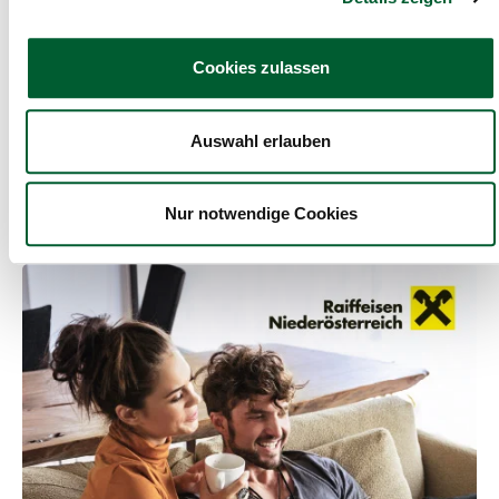
Cookies zulassen
82m²
3 Räume
82m²
Auswahl erlauben
Wohnung im historischen
Altstadthaus
Nur notwendige Cookies
Wohnung in Weitra