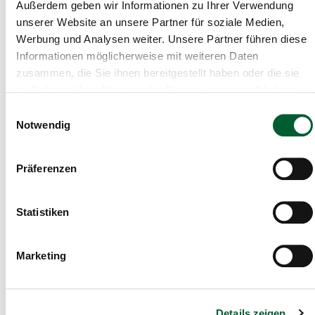
Außerdem geben wir Informationen zu Ihrer Verwendung
unserer Website an unsere Partner für soziale Medien,
Werbung und Analysen weiter. Unsere Partner führen diese
Informationen möglicherweise mit weiteren Daten
zusammen, die Sie ihnen bereitgestellt haben oder die sie
im Rahmen Ihrer Nutzung der Dienste gesammelt haben.
52.01m²
Einwilligungsauswahl
Notwendig
Wohnung in Weitra
Wohnung in Weitra
Präferenzen
Statistiken
Marketing
Details zeigen