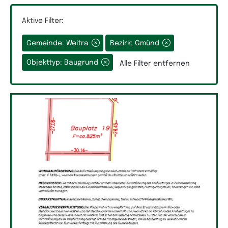
Aktive Filter:
Gemeinde: Weitra
Bezirk: Gmünd
Grundfläche
Objekttyp: Baugrund
Alle Filter entfernen
Räume
Auswahlfeld Räume.