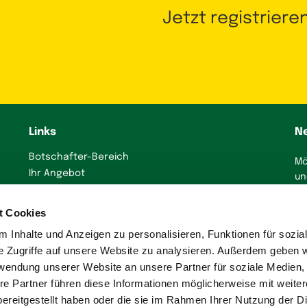
Jetzt registriere
Links
N
Botschafter-Bereich
Mö
Ihr Angebot
un
präsentieren
J
Immobilienanzeige
t Cookies
erstellen
 Inhalte und Anzeigen zu personalisieren, Funktionen für sozia
Presse
e Zugriffe auf unsere Website zu analysieren. Außerdem geben w
rwendung unserer Website an unsere Partner für soziale Medien
re Partner führen diese Informationen möglicherweise mit weite
ereitgestellt haben oder die sie im Rahmen Ihrer Nutzung der D