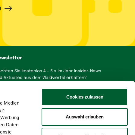
n
ewsletter
chten Sie kostenlos 4 - 5 x im Jahr Insider-News
d Aktuelles aus dem Waldviertel erhalten?
a, gerne!
Cookies zulassen
le Medien
ir
Auswahl erlauben
, Werbung
ren Daten
ienste