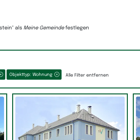
stein"
als
Meine Gemeinde
festlegen
Objekttyp: Wohnung
Alle Filter entfernen