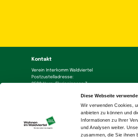
Kontakt
Verein Interkomm Waldviertel
Postzustelladresse:
3580 Horn, Florianigasse 7
Diese Webseite verwende
+43 664 230 58 70
office
@
wohnen-im-waldviertel.at
Wir verwenden Cookies, um
anbieten zu können und di
Informationen zu Ihrer Ve
und Analysen weiter. Unse
zusammen, die Sie ihnen b