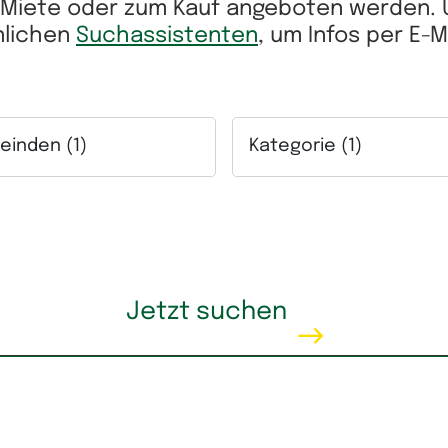
r Miete oder zum Kauf angeboten werden.
önlichen
Suchassistenten
, um Infos per E-
inden (1)
Kategorie (1)
ich.
lfeld Gemeinden. Mehrfachauswahl möglich.
Auswahlfeld Kategorie. Me
eis
Wohnfläche
Jetzt suchen