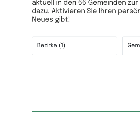
aktuell in den 66 Gemeinden zu
dazu. Aktivieren Sie Ihren pers
Neues gibt!
Bezirke (1)
Geme
Auswahlfeld Bezirke. Mehrfachauswahl mögl
Auswah
Kaufpreis
Mietpr