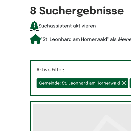
Räume
8 Suchergebnisse
Suchassistent aktivieren
Auswahlfeld Räume.
"St. Leonhard am Hornerwald"
als
Mein
Aktive Filter:
Gemeinde: St. Leonhard am Hornerwald