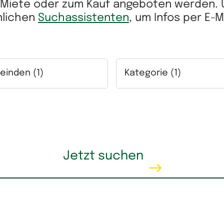
r Miete oder zum Kauf angeboten werden.
önlichen
Suchassistenten
, um Infos per E-
inden (1)
Kategorie (1)
ich.
lfeld Gemeinden. Mehrfachauswahl möglich.
Auswahlfeld Kategorie. Me
eis
Wohnfläche
Jetzt suchen