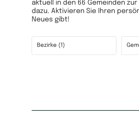
aktuell in den 66 Gemeinden zu
dazu. Aktivieren Sie Ihren pers
Neues gibt!
Bezirke (1)
Geme
Auswahlfeld Bezirke. Mehrfachauswahl mögl
Auswah
Kaufpreis
Mietpr