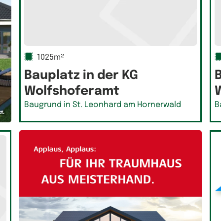
1025m²
Bauplatz in der KG
B
Wolfshoferamt
Baugrund in St. Leonhard am Hornerwald
B