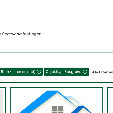
e Gemeinde
festlegen
Bezirk: Krems(Land)
Objekttyp: Baugrund
Alle Filter 