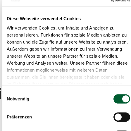
Diese Webseite verwendet Cookies
Wir verwenden Cookies, um Inhalte und Anzeigen zu
Aktive Filter:
Grundfläche
personalisieren, Funktionen für soziale Medien anbieten zu
können und die Zugriffe auf unsere Website zu analysieren.
Gemeinde: Schweiggers
Bezirk: Zwettl
Außerdem geben wir Informationen zu Ihrer Verwendung
unserer Website an unsere Partner für soziale Medien,
Objekttyp: Haus
Alle Filter entfernen
Werbung und Analysen weiter. Unsere Partner führen diese
Informationen möglicherweise mit weiteren Daten
zusammen, die Sie ihnen bereitgestellt haben oder die sie
Räume
im Rahmen Ihrer Nutzung der Dienste gesammelt haben.
immobilien?
Sie 
Einwilligungsauswahl
Notwendig
Auswahlfeld Räume.
Präferenzen
Sie suchen auch einen neuen
Arbeitsplatz
? Wollen sich
selbstständig
machen? Oder wollen ihren
Firmensitz
ändern?