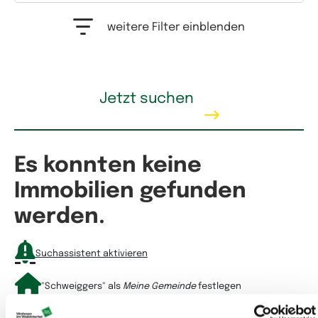
Auswahlfeld Erwerbstyp. Mehrfachauswahl möglich.
weitere Filter einblenden
Kaufpreis
Jetzt suchen
Es konnten keine
Mietpreis
Immobilien gefunden
werden.
Suchassistent aktivieren
"Schweiggers"
als
Meine Gemeinde
festlegen
Wohnfläche
Sortieren nach