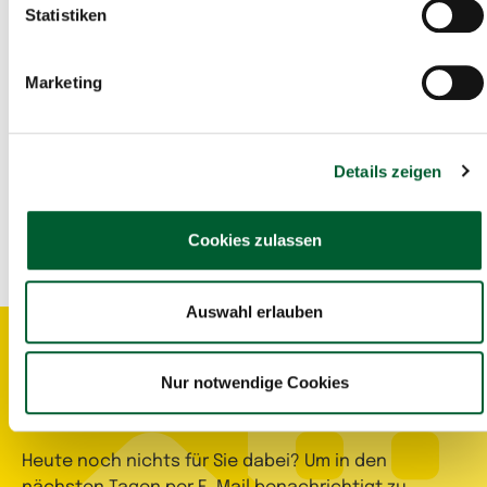
Statistiken
Hier im Waldviertel Portal gibt es auch die Möglichkeit nach
einem
Geschäftslokal
, einem
Gewerbeobjekt
oder einer
Betriebsfläche
zu suchen.
Marketing
Hier gehts zu den
Gewerbeimmobilien
Details zeigen
Cookies zulassen
Teilen
Auswahl erlauben
Suchagent aktivieren
Nur notwendige Cookies
Heute noch nichts für Sie dabei? Um in den