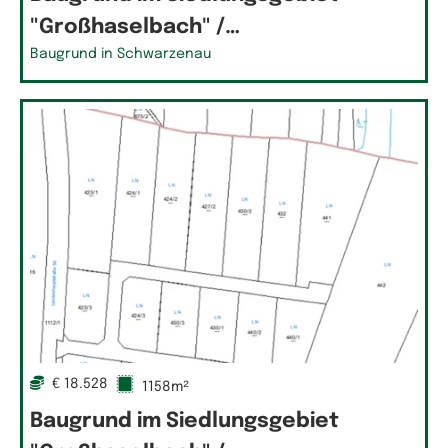
"Großhaselbach" /…
Baugrund in Schwarzenau
€ 18.528
1158m²
Baugrund im Siedlungsgebiet