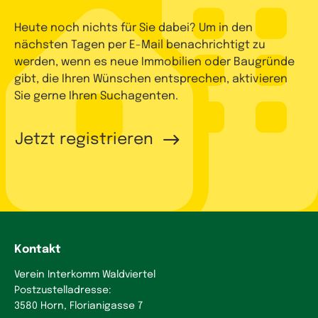
Heute noch nichts für Sie dabei? Um in den
nächsten Tagen per E-Mail benachrichtigt zu
werden, wenn es neue Immobilien oder Baugründe
gibt, die Ihren Wünschen entsprechen, aktivieren
Sie gerne Ihren Suchagenten.
Jetzt registrieren
Kontakt
Verein Interkomm Waldviertel
Postzustelladresse:
3580 Horn, Florianigasse 7