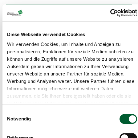
Diese Webseite verwendet Cookies
Wir verwenden Cookies, um Inhalte und Anzeigen zu
personalisieren, Funktionen für soziale Medien anbieten zu
können und die Zugriffe auf unsere Website zu analysieren.
Außerdem geben wir Informationen zu Ihrer Verwendung
unserer Website an unsere Partner für soziale Medien,
Werbung und Analysen weiter. Unsere Partner führen diese
Informationen möglicherweise mit weiteren Daten
€ 17.472
1092m²
zusammen, die Sie ihnen bereitgestellt haben oder die sie
Baugrund im Siedlungsgebiet
im Rahmen Ihrer Nutzung der Dienste gesammelt haben.
Einwilligungsauswahl
"Grenzweg" /…
Notwendig
Baugrund in Schwarzenau
Präferenzen