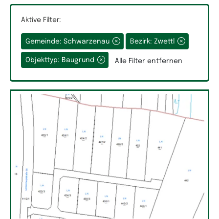
Aktive Filter:
Gemeinde: Schwarzenau
Bezirk: Zwettl
Grundfläche
Objekttyp: Baugrund
Alle Filter entfernen
Räume
Auswahlfeld Räume.