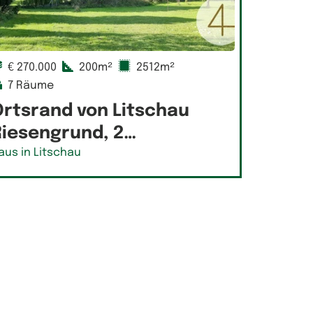
€ 270.000
200m²
2512m²
7 Räume
Ortsrand von Litschau
Riesengrund, 2…
aus in Litschau