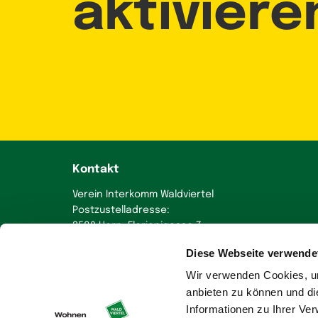
aktiviere
Kontakt
Verein Interkomm Waldviertel
Postzustelladresse:
3580 Horn, Florianigasse 7
Diese Webseite verwende
+43 664 230 58 70
office
@
wohnen-im-waldviertel.at
Wir verwenden Cookies, um
anbieten zu können und di
Informationen zu Ihrer Ve