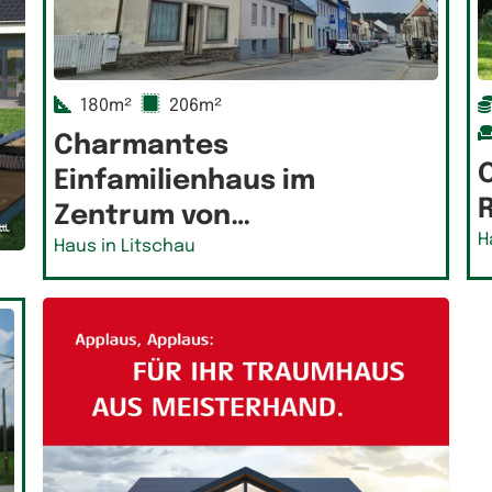
180m²
206m²
Charmantes
Einfamilienhaus im
Zentrum von…
H
Haus in Litschau