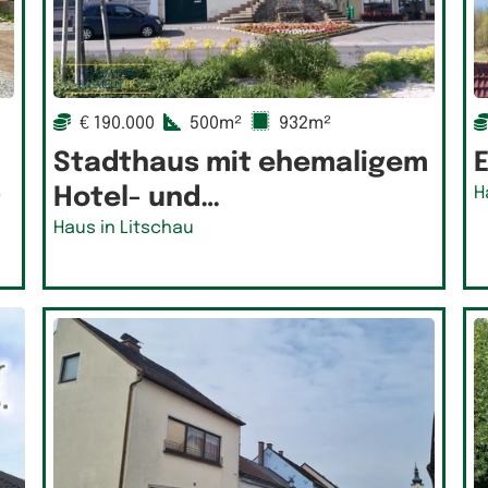
€ 190.000
500m²
932m²
Stadthaus mit ehemaligem
E
s
Hotel- und…
H
Haus in Litschau