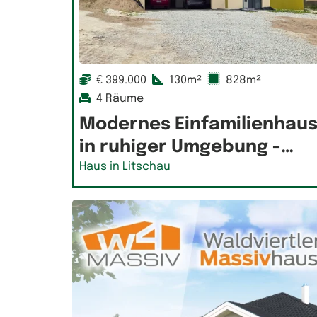
€ 399.000
130m²
828m²
4 Räume
Modernes Einfamilienhau
in ruhiger Umgebung -…
Haus in Litschau