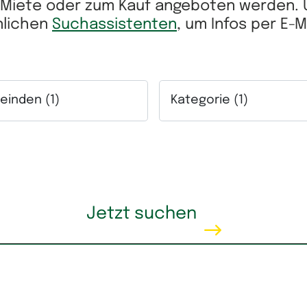
r Miete oder zum Kauf angeboten werden.
önlichen
Suchassistenten
, um Infos per E-
inden (1)
Kategorie (1)
ich.
lfeld Gemeinden. Mehrfachauswahl möglich.
Auswahlfeld Kategorie. Me
eis
Wohnfläche
Jetzt suchen