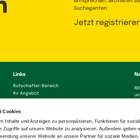
n
entsprechen, aktivieren Si
Suchagenten.
Jetzt registriere
Links
N
Botschafter-Bereich
Mö
Ihr Angebot
un
präsentieren
J
Immobilienanzeige
t Cookies
erstellen
 Inhalte und Anzeigen zu personalisieren, Funktionen für sozia
Presse
e Zugriffe auf unsere Website zu analysieren. Außerdem geben w
rwendung unserer Website an unsere Partner für soziale Medien