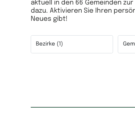
aktuell in den 66 Gemeinden zu
dazu. Aktivieren Sie Ihren pers
Neues gibt!
Bezirke (1)
Geme
Auswahlfeld Bezirke. Mehrfachauswahl mögl
Auswah
Kaufpreis
Mietpr