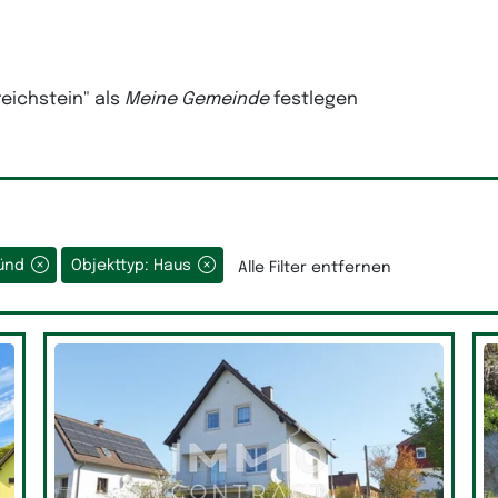
reichstein"
als
Meine Gemeinde
festlegen
münd
Objekttyp: Haus
Alle Filter entfernen