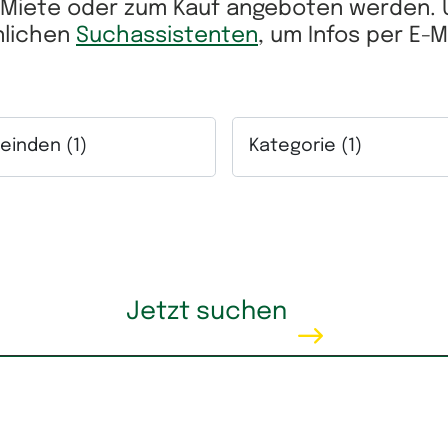
r Miete oder zum Kauf angeboten werden.
önlichen
Suchassistenten
, um Infos per E-
inden (1)
Kategorie (1)
ich.
lfeld Gemeinden. Mehrfachauswahl möglich.
Auswahlfeld Kategorie. Me
eis
Wohnfläche
Jetzt suchen