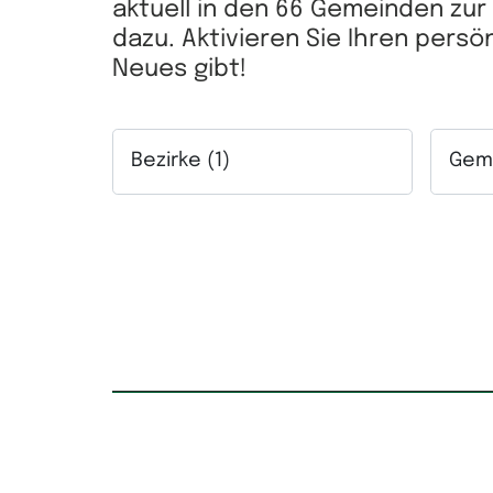
aktuell in den 66 Gemeinden zu
dazu. Aktivieren Sie Ihren pers
Neues gibt!
Bezirke (1)
Geme
Auswahlfeld Bezirke. Mehrfachauswahl mögl
Auswah
Kaufpreis
Mietpr