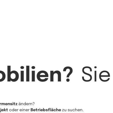
bilien?
Si
irmensitz
ändern?
jekt
oder einer
Betriebsfläche
zu suchen.