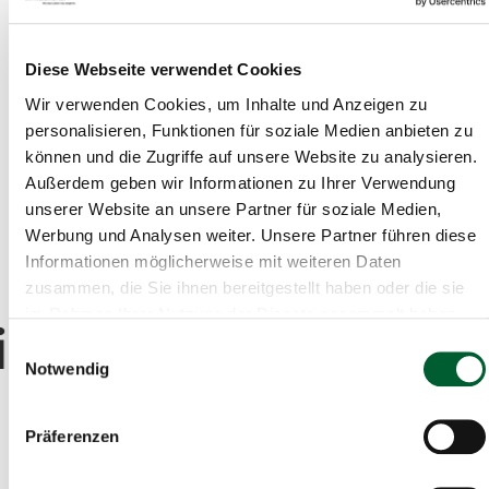
Diese Webseite verwendet Cookies
Wir verwenden Cookies, um Inhalte und Anzeigen zu
Aktive Filter:
Grundfläche
personalisieren, Funktionen für soziale Medien anbieten zu
können und die Zugriffe auf unsere Website zu analysieren.
Gemeinde: Großschönau
Bezirk: Gmünd
Außerdem geben wir Informationen zu Ihrer Verwendung
unserer Website an unsere Partner für soziale Medien,
Objekttyp: Wohnung
Alle Filter entfernen
Werbung und Analysen weiter. Unsere Partner führen diese
Informationen möglicherweise mit weiteren Daten
zusammen, die Sie ihnen bereitgestellt haben oder die sie
Räume
im Rahmen Ihrer Nutzung der Dienste gesammelt haben.
immobilien?
Sie 
Einwilligungsauswahl
Notwendig
Auswahlfeld Räume.
Präferenzen
Sie suchen auch einen neuen
Arbeitsplatz
? Wollen sich
selbstständig
machen? Oder wollen ihren
Firmensitz
ändern?