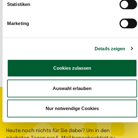
Statistiken
Hier im Waldviertel Portal gibt es auch die Möglichkeit nach
einem
Geschäftslokal
, einem
Gewerbeobjekt
oder einer
Betriebsfläche
zu suchen.
Marketing
Hier gehts zu den
Gewerbeimmobilien
Details zeigen
Cookies zulassen
Teilen
Auswahl erlauben
Suchagent aktivieren
Nur notwendige Cookies
Heute noch nichts für Sie dabei? Um in den