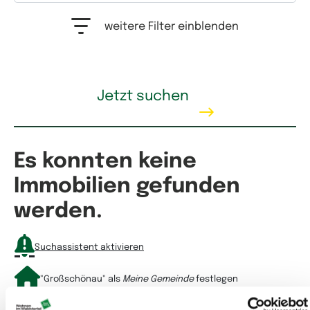
Auswahlfeld Erwerbstyp. Mehrfachauswahl möglich.
weitere Filter einblenden
Kaufpreis
Jetzt suchen
Es konnten keine
Mietpreis
Immobilien gefunden
werden.
Suchassistent aktivieren
"Großschönau"
als
Meine Gemeinde
festlegen
Wohnfläche
Sortieren nach