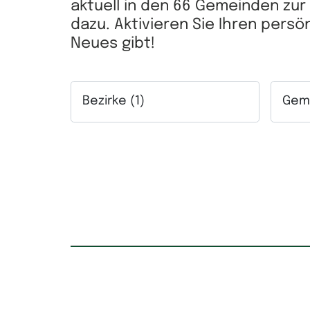
aktuell in den 66 Gemeinden zu
dazu. Aktivieren Sie Ihren pers
Neues gibt!
Bezirke (1)
Geme
Auswahlfeld Bezirke. Mehrfachauswahl mögl
Auswah
Kaufpreis
Mietpr