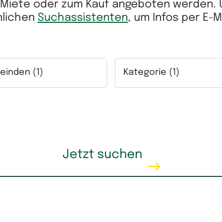
r Miete oder zum Kauf angeboten werden.
önlichen
Suchassistenten
, um Infos per E-
inden (1)
Kategorie (1)
ich.
lfeld Gemeinden. Mehrfachauswahl möglich.
Auswahlfeld Kategorie. Me
eis
Wohnfläche
Jetzt suchen