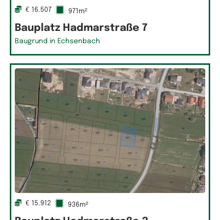
€ 16.507
971m²
Bauplatz Hadmarstraße 7
Baugrund in Echsenbach
€ 15.912
936m²