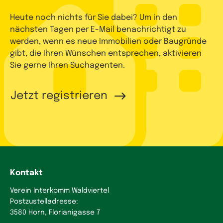
Heute noch nichts für Sie dabei? Um in den
nächsten Tagen per E-Mail benachrichtigt zu
werden, wenn es neue Immobilien oder Baugründe
gibt, die Ihren Wünschen entsprechen, aktivieren
Sie gerne Ihren Suchagenten.
Jetzt registrieren
Kontakt
Verein Interkomm Waldviertel
Postzustelladresse:
3580 Horn, Florianigasse 7