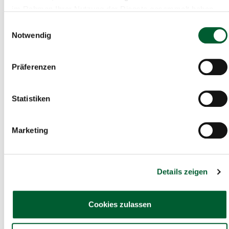
im Rahmen Ihrer Nutzung der Dienste gesammelt haben.
Gelegenheit - Landhaus
Haus in Dobersberg
Einwilligungsauswahl
Notwendig
Präferenzen
Statistiken
Marketing
Details zeigen
Cookies zulassen