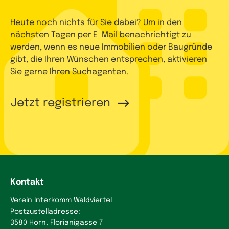
Heute noch nichts für Sie dabei? Um in den
nächsten Tagen per E-Mail benachrichtigt zu
werden, wenn es neue Immobilien oder Baugründe
gibt, die Ihren Wünschen entsprechen, aktivieren
Sie gerne Ihren Suchagenten.
Jetzt registrieren
Kontakt
Verein Interkomm Waldviertel
Postzustelladresse:
3580 Horn, Florianigasse 7