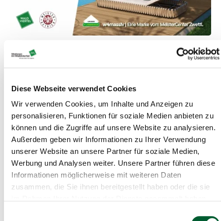
Diese Webseite verwendet Cookies
Wir verwenden Cookies, um Inhalte und Anzeigen zu
personalisieren, Funktionen für soziale Medien anbieten zu
können und die Zugriffe auf unsere Website zu analysieren.
Außerdem geben wir Informationen zu Ihrer Verwendung
unserer Website an unsere Partner für soziale Medien,
Werbung und Analysen weiter. Unsere Partner führen diese
Informationen möglicherweise mit weiteren Daten
€ 14.500
725m²
zusammen, die Sie ihnen bereitgestellt haben oder die sie
im Rahmen Ihrer Nutzung der Dienste gesammelt haben.
Starte in dein neues Leben am Land!
Einwilligungsauswahl
Baugrund in Albrechtsberg