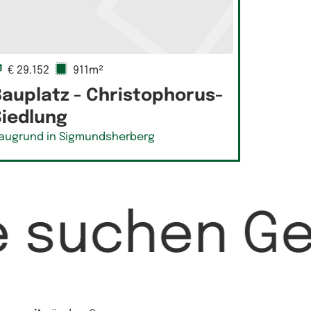
€ 29.152
911m²
Bauplatz - Christophorus-
Siedlung
augrund in Sigmundsherberg
e suchen G