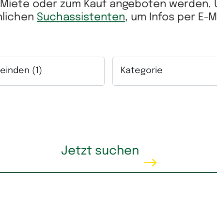
r Miete oder zum Kauf angeboten werden.
önlichen
Suchassistenten
, um Infos per E-
inden (1)
Kategorie
ich.
lfeld Gemeinden. Mehrfachauswahl möglich.
Auswahlfeld Kategorie. Me
eis
Wohnfläche
Jetzt suchen