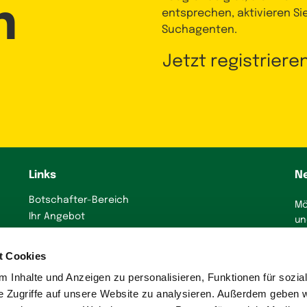
n
entsprechen, aktivieren Si
Suchagenten.
Jetzt registriere
Links
N
Botschafter-Bereich
Mö
Ihr Angebot
un
präsentieren
J
Immobilienanzeige
t Cookies
erstellen
 Inhalte und Anzeigen zu personalisieren, Funktionen für sozia
Presse
e Zugriffe auf unsere Website zu analysieren. Außerdem geben w