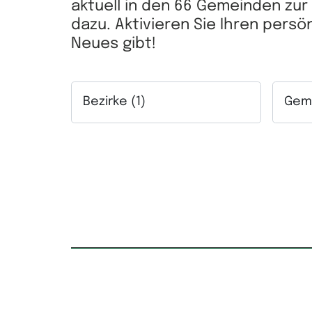
aktuell in den 66 Gemeinden zu
dazu. Aktivieren Sie Ihren pers
Neues gibt!
Bezirke (1)
Geme
Auswahlfeld Bezirke. Mehrfachauswahl mögl
Auswah
Kaufpreis
Mietpr