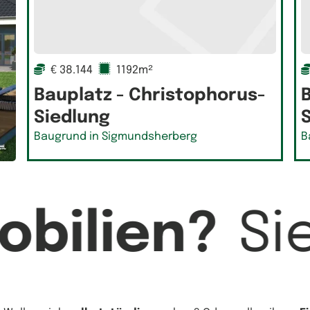
€ 38.144
1192m²
Bauplatz - Christophorus-
Siedlung
Baugrund in Sigmundsherberg
B
bilien?
Si