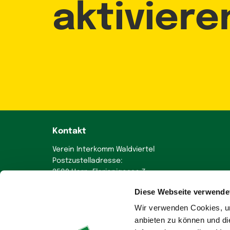
aktiviere
Kontakt
Verein Interkomm Waldviertel
Postzustelladresse:
3580 Horn, Florianigasse 7
Diese Webseite verwende
+43 664 230 58 70
office
@
wohnen-im-waldviertel.at
Wir verwenden Cookies, um
anbieten zu können und di