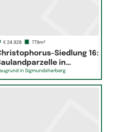
€ 24.928
779m²
Christophorus-Siedlung 16:
Baulandparzelle in…
augrund in Sigmundsherberg