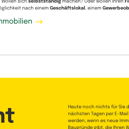
? Wollen sich
selbstständig
machen? Oder wollen ihren
F
Möglichkeit nach einem
Geschäftslokal
, einem
Gewerbeob
mmobilien
Heute noch nichts für Sie 
nt
nächsten Tagen per E-Mail
werden, wenn es neue Immo
Baugründe gibt, die Ihren