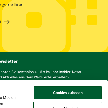
e gerne Ihren
n
ewsletter
chten Sie kostenlos 4 - 5 x im Jahr Insider-News
d Aktuelles aus dem Waldviertel erhalten?
a, gerne!
Cookies zulassen
le Medien
ir