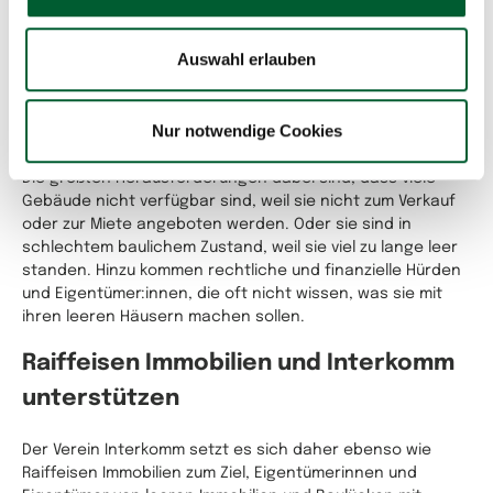
dessen Boden ein. Sie wollen, dass bestehende Gebäude
wieder genutzt werden und dadurch weniger zusätzliche
Auswahl erlauben
Fläche bebaut werden muss. So bleibt die Natur erhalten,
das Klima wird geschützt, die Ortsmitte belebt und es
entsteht neuer, oft sehr gut erreichbarer Wohn- und
Nur notwendige Cookies
Arbeitsraum.
Die größten Herausforderungen dabei sind, dass viele
Gebäude nicht verfügbar sind, weil sie nicht zum Verkauf
oder zur Miete angeboten werden. Oder sie sind in
schlechtem baulichem Zustand, weil sie viel zu lange leer
standen. Hinzu kommen rechtliche und finanzielle Hürden
und Eigentümer:innen, die oft nicht wissen, was sie mit
ihren leeren Häusern machen sollen.
Raiffeisen Immobilien und Interkomm
unterstützen
Der Verein Interkomm setzt es sich daher ebenso wie
Raiffeisen Immobilien zum Ziel, Eigentümerinnen und