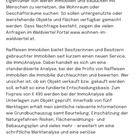
Eigentümer von leeren Immobilien und Baulücken mit
Menschen zu vernetzen, die Wohnraum oder
Geschäftsräume suchen. So sollen untergenutzte oder
leerstehende Objekte und Flächen verfügbar gemacht
werden. Dass Nachfrage besteht, zeigen die vielen
Anfragen im Waldviertel Portal www.wohnen-im-
waldviertel.at.
Raiffeisen Immobilien bietet Besitzerinnen und Besitzern
gebrauchter Immobilien seit kurzem einen neuen Service,
die ImmoAnalyse. Dabei handelt es sich um eine
standardisierte Analyse, bei der die Profis von Raiffeisen
Immobilien die Immobilie durchleuchten und bewerten. Wer
unsicher ist, ob ein Objekt verkauft bzw. gekauft werden
soll, erhält so eine fundierte Entscheidungsbasis. Zum
Fixpreis von € 490 werden bei der ImmoAnalyse alle
Unterlagen zum Objekt geprüft. Innerhalb von fünf
Werktagen erhält man sämtliche relevante Informationen
wie Grundbuchauszug samt Beurteilung, Einschätzung der
Naturgefahren-Risiken, Flächenwidmungs- und
Bebauungsplan und vieles mehr – erweitert um eine
schriftliche Marktanalyse und eine seriöse