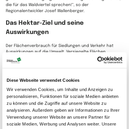
die für das Waldviertel sprechen!“, so der
Regionalentwickler Josef Wallenberger.
Das Hektar-Ziel und seine
Auswirkungen
Der Flächenverbrauch für Siedlungen und Verkehr hat
Auswirkungen auf die Umwelt. Versiegelte Flächen
schaden Böden und begünstigen Hochwasser. Die
Zersiedelung erzeugt zudem mehr Verkehr. Die
Bundesregierung will den Bodenverbrauch auf 2,5 Hektar
pro Tag begrenzen (siehe Nachhaltigkeitsstrategie 2002).
Diese Webseite verwendet Cookies
Die EU-Kommission verfolgt das Ziel eines Netto-Null-
Bodenverbrauchs bis 2050.
Wir verwenden Cookies, um Inhalte und Anzeigen zu
personalisieren, Funktionen für soziale Medien anbieten
Auch die Gemeinden des Vereines Interkomm möchten
zu können und die Zugriffe auf unsere Website zu
weiterhin sparsam und verantwortungsbewusst mit der
analysieren. Außerdem geben wir Informationen zu Ihrer
begrenzten Ressource Boden umgehen. Eine nachhaltige
Verwendung unserer Website an unsere Partner für
Siedlungsentwicklung ist ihnen wichtig. Boden sollte nicht
willkürlich verschwendet werden, denn er bildet die
soziale Medien, Werbung und Analysen weiter. Unsere