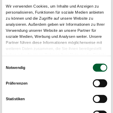
Wir verwenden Cookies, um Inhalte und Anzeigen zu
Ort*
personalisieren, Funktionen für soziale Medien anbieten
zu können und die Zugriffe auf unsere Website zu
analysieren. Außerdem geben wir Informationen zu Ihrer
Ich habe die Bedingungen gelesen und
Verwendung unserer Website an unsere Partner für
akzeptiert
*
(Nutzungsbedingungen)
soziale Medien, Werbung und Analysen weiter. Unsere
Partner führen diese Informationen möglicherweise mit
Newsletter
weiteren Daten zusammen, die Sie ihnen bereitgestellt
Ich möchte Neuigkeiten aus dem Waldviertel per
haben oder die sie im Rahmen Ihrer Nutzung der Dienste
E-Mail erhalten, um die Region besser
gesammelt haben.
kennenzulernen.
Einwilligungsauswahl
Notwendig
Anti-Roboter-Verifizierung
Präferenzen
Hier klicken
Friendly
Captcha ⇗
Statistiken
Konto einrichten