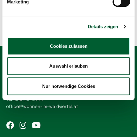
Marketing
Bereits registriert? Hier
einloggen
Details zeigen
Cookies zulassen
Kontakt
Auswahl erlauben
Verein Interkomm Waldviertel
Postzustelladresse:
Nur notwendige Cookies
3580 Horn, Florianigasse 7
+43 664 230 58 70
office
@
wohnen-im-waldviertel.at