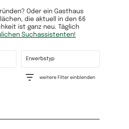
ugründen? Oder ein Gasthaus
chen, die aktuell in den 66
eit ist ganz neu. Täglich
nlichen Suchassistenten!
Erwerbstyp
hrfachauswahl möglich.
Auswahlfeld Erwerbstyp. Mehrfachauswahl mögl
weitere Filter einblenden
Grundfläche