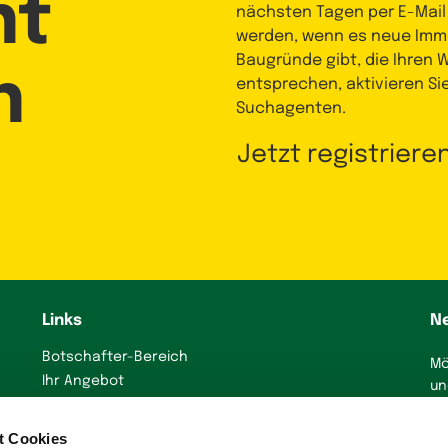
nt
nächsten Tagen per E-Mail
werden, wenn es neue Immo
Baugründe gibt, die Ihren
n
entsprechen, aktivieren Si
Suchagenten.
Jetzt registriere
Links
N
Botschafter-Bereich
Mö
Ihr Angebot
un
präsentieren
J
Immobilienanzeige
t Cookies