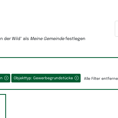
ftsfläche
Lagerfläche
S
n der Wild"
als
Meine Gemeinde
festlegen
rn
Objekttyp: Gewerbegrundstücke
Alle Filter entfern