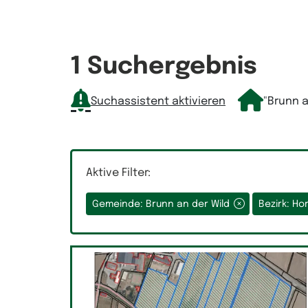
Bürofläche
Geschä
1 Suchergebnis
Suchassistent aktivieren
"Brunn a
Aktive Filter:
Gemeinde: Brunn an der Wild
Bezirk: Ho