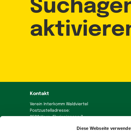
Suchage
aktiviere
Kontakt
Verein Interkomm Waldviertel
Postzustelladresse:
3580 Horn, Florianigasse 7
Diese Webseite verwende
+43 664 230 58 70