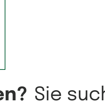
en?
Sie su