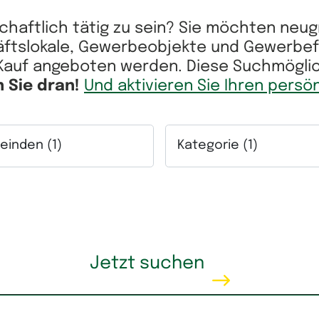
schaftlich tätig zu sein? Sie möchten ne
ftslokale, Gewerbeobjekte und Gewerbeflä
auf angeboten werden. Diese Suchmöglichk
n Sie dran!
Und aktivieren Sie Ihren persö
inden (1)
Kategorie (1)
ich.
lfeld Gemeinden. Mehrfachauswahl möglich.
Auswahlfeld Kategorie. Me
eis
Mietpreis
Jetzt suchen
h.